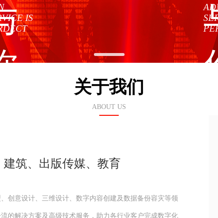
与
N
AD
VICE IS
SER
RDECT
PE
你，
关于我们
让企
ABOUT US
业更
、建筑、出版传媒、教育
成功
转型、创意设计、三维设计、数字内容创建及数据备份容灾等领
一流的解决方案及高级技术服务，助力各行业客户完成数字化